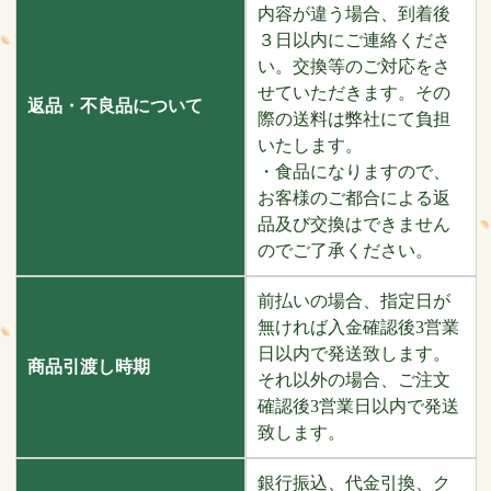
内容が違う場合、到着後
３日以内にご連絡くださ
い。交換等のご対応をさ
せていただきます。その
返品・不良品について
際の送料は弊社にて負担
いたします。
・食品になりますので、
お客様のご都合による返
品及び交換はできません
のでご了承ください。
前払いの場合、指定日が
無ければ入金確認後3営業
日以内で発送致します。
商品引渡し時期
それ以外の場合、ご注文
確認後3営業日以内で発送
致します。
銀行振込、代金引換、ク