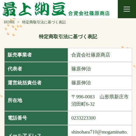
HOME
特定商取引法に基づく表記
特定商取引法に基づく表記
販売事業者
合資会社篠原商店
代表者
篠原伸治
運営統括責任者
篠原伸治
〒996-0083 山形県新庄市
所在地
沼田町6-32
電話番号
0233223300
shinohara710@mogaminatto.
メールアドレス