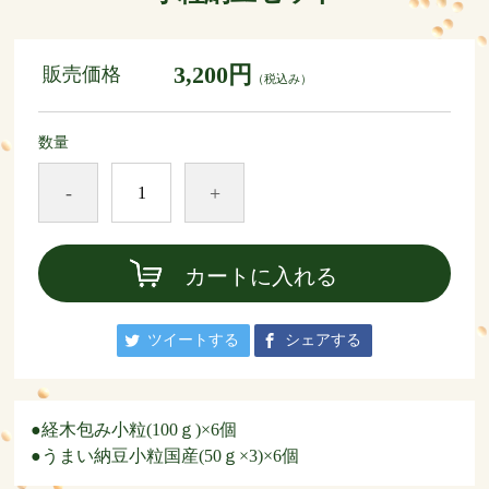
3,200円
販売価格
（税込み）
数量
-
+
カートに入れる
ツイートする
シェアする
●経木包み小粒(100ｇ)×6個
●うまい納豆小粒国産(50ｇ×3)×6個